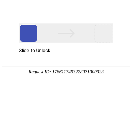
CN
/
EN
阅见千面，言启共鸣——“益启读”第三期学会沟通中的“有效
回应”
2026.03.26
发布人：
次
3月26日，优德标准件官网中文版“益启读”第三期读书会如约而
至。延续前两期的沟通探索之旅，本期围绕“积极回应”展开深度探
讨，带领书友们在倾听的基础上，学习如何让回应更有温度、更见智
慧。