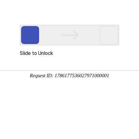
首页
走进华益
服务价值
德标准件官网中文版益善星志