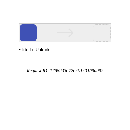
CN
/
EN
“沟通破壁·内耗清零” | 优德标准件官网中文版2025秋季辩论
赛圆满落幕
2025.10.09
发布人：
次