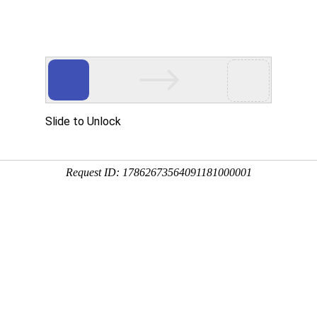
首页
走进华益
服务价值
版助力梦阳药业托吡酯口服溶
上海)有限公司持证的托吡酯口服溶液（规格:120ml:3g）
正式