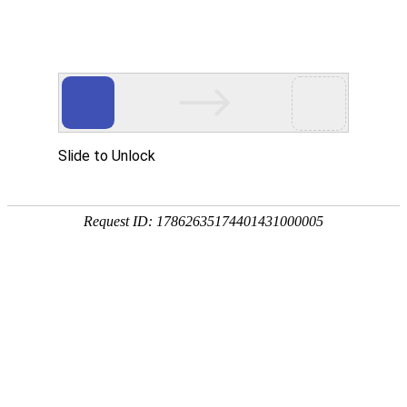
CN
/
EN
“缅怀先烈，不忘初心” | 优德标准件官网中文版党支部清明
祭扫活动
2024.04.07
发布人：
次