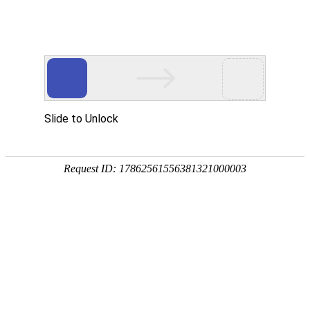
CN
/
EN
凝心聚力 锚定目标 | 优德标准件官网中文版召开2-3季度骨干
座谈会
2023.11.06
发布人：
次