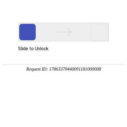
CN
/
EN
携手向新｜优德标准件官网中文版与国药诺和药业签订战略
合作协议！
2023.07.27
发布人：
次
7月26日，
合肥国药诺和药业有限公司董事长刘军与优
德标准件官网中文版科技（安徽）有限公司董事长高煜
签订
战略合作协议。
此次战略合作，有助于双方发挥各自优势，实现共赢；
双方在
仿制药研发，改良型新药研发，商业化生产
等领域开
展全方位战略合作，首期投入6000万元，后期双方将继续加
强合作。共同挖掘医药产业的资源和市场潜力，协同服务客
户，积极探索与尝试产品创新、服务创新，推出定制化产品
及服务，拓宽双方各自领域产品及服务的宽度，为更多客户