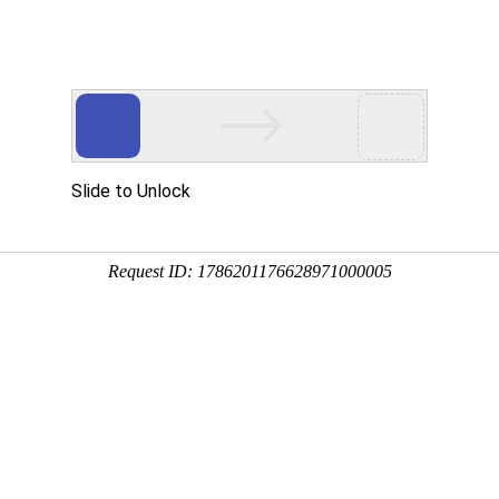
首页
走进华益
服务价值
《包河区书记工作室及优秀非
研学习》培训