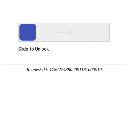
CN
/
EN
喜报 | 优德标准件官网中文版欧洲自主注册产品氟氢可的松
片在欧获批上市！
2023.05.18
发布人：
次
近日，优德标准件官网中文版欧洲自主注册的氟氢可的松片
（
0.1mg
）在欧洲获批上市！
该片剂具有调节肾上腺皮质功能减退时的钠、钾平衡的药理作
用，
口服易于被胃肠道吸收，
抗炎作用较氢化可的松强15倍左
右。
由于
极小规格
药物制剂中的活性成分通常为高活性药物，
具
有高生物利用度、治疗窗狭窄等特点，
相比液体制剂，低剂量固
体药物制剂更具挑战性。
优德标准件官网中文版依托平台专业的技术工艺、丰富的制作经
验、强大
的技术团队
，通过技术上创新，采用全新工艺技术，
解决
极