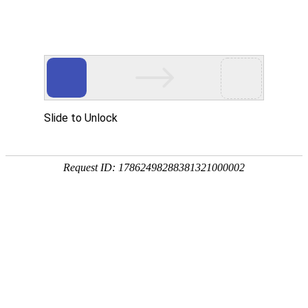
CN
/
EN
心怀阳光万顷 温暖岁月芳华 | 优德标准件官网中文版祝愿美
丽的您节日快乐
2023.03.08
发布人：
次
3月8日清晨，踏着春的气息，在这个美好的日子里，我们迎来美丽
的节日——三八妇女节。