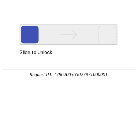
CN
/
EN
优德标准件官网中文版顺利通过WHO书面审计！
2023.01.28
发布人：
次
针对本次远程审计的特点，公司各部门细致的布置本次线上审计
的实施方案，详细的翻译和递交WHO审计的资料，为审计的顺利通
过，赢得了加分，并得到检查官的高度认可。此次公司书面审计的顺
利通过，充分展示了华益人团结诚信，拼搏进取的精神面貌，它是公
司全体员工共同努力的结果。