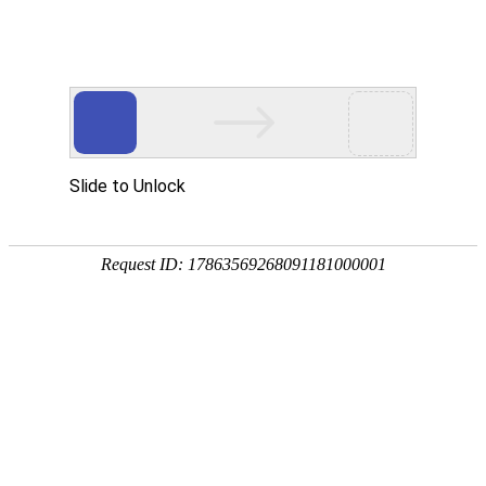
CN
/
EN
人才发展
01
选人用人理念
任人惟贤、任人惟能，不论资排辈
注重素质与能力
采用信息化、数据化管理
02